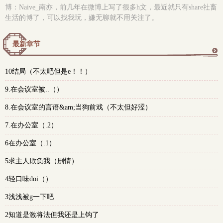
博：Naive_南亦，前几年在微博上写了很多h文，最近就只有share社畜
生活的博了，可以找我玩，嫌无聊就不用关注了。
最新章节
更
10结局（不太吧但是e！！）
多
9.在会议室被..（）
8.在会议室的言语&am;当狗前戏（不太但好涩）
7.在办公室（.2）
6在办公室（.1）
5求主人欺负我（剧情）
4轻口味doi（）
3浅浅被g一下吧
2知道是激将法但我还是上钩了