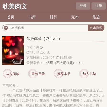
耽美肉文
登录
注册
首页
书库
排行
完本
足迹
亲身体验（纯百,sm）
作者：
南亦
类型：情欲小说
更新时间：2024-07-17 11:58:09
最新章节：
10结局（不太吧但是e！！）
从头阅读
章节目录
推荐本书
加入书架
本书简介：
一个女性情趣用品设计师像往常一样在酒吧喝酒的时候遇上了工
作时吹毛求疵的上司总监，并被总监骗去后场调教的故事。总监S，设
计师M首发于2020-11-1，在微博，后来这条微博被夹了，最近有读者
想回顾，我就干脆放到这里来，顺便可能大概或许会写个续集。微