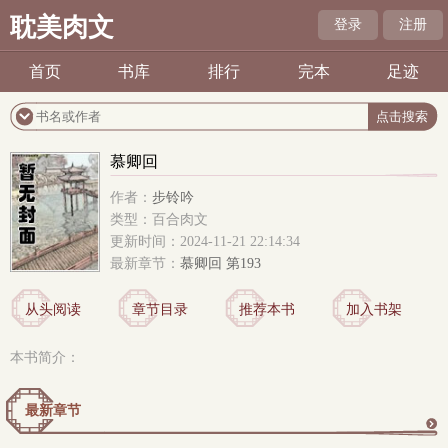
耽美肉文
登录
注册
首页
书库
排行
完本
足迹
慕卿回
作者：
步铃吟
类型：百合肉文
更新时间：2024-11-21 22:14:34
最新章节：
慕卿回 第193
从头阅读
章节目录
推荐本书
加入书架
本书简介：
最新章节
更